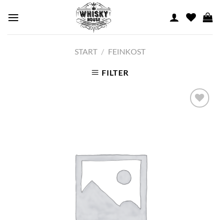
Skip
to
content
START
/
FEINKOST
FILTER
Add to
wishlist