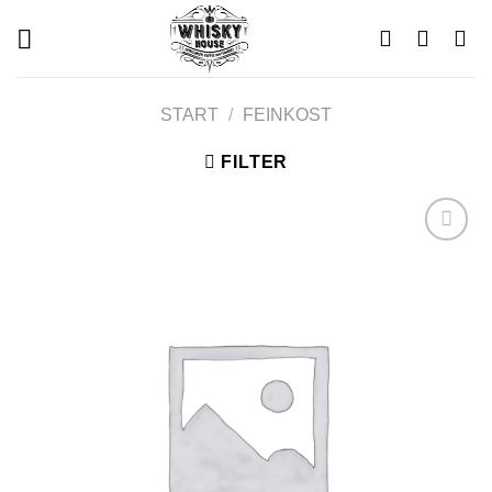
Skip
to
content
START
/
FEINKOST
FILTER
Add to
wishlist