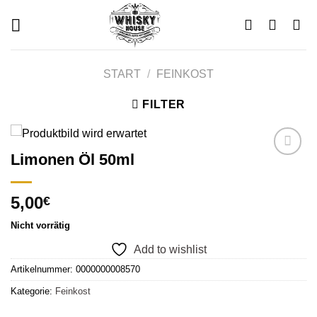
Skip
to
content
START
/
FEINKOST
FILTER
Limonen Öl 50ml
Add to
5,00
€
wishlist
Nicht vorrätig
Add to wishlist
Artikelnummer:
0000000008570
Kategorie:
Feinkost