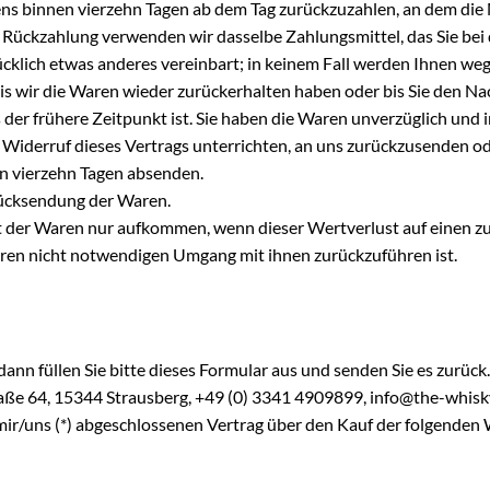
ns binnen vierzehn Tagen ab dem Tag zurückzuzahlen, an dem die 
se Rückzahlung verwenden wir dasselbe Zahlungsmittel, das Sie bei
ücklich etwas anderes vereinbart; in keinem Fall werden Ihnen we
s wir die Waren wieder zurückerhalten haben oder bis Sie den Na
der frühere Zeitpunkt ist. Sie haben die Waren unverzüglich und i
 Widerruf dieses Vertrags unterrichten, an uns zurückzusenden ode
on vierzehn Tagen absenden.
Rücksendung der Waren.
t der Waren nur aufkommen, wenn dieser Wertverlust auf einen zu
ren nicht notwendigen Umgang mit ihnen zurückzuführen ist.
ann füllen Sie bitte dieses Formular aus und senden Sie es zurück.
ße 64, 15344 Strausberg, +49 (0) 3341 4909899, info@the-whis
 mir/uns (*) abgeschlossenen Vertrag über den Kauf der folgenden 