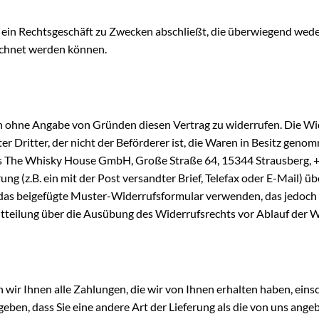
ie ein Rechtsgeschäft zu Zwecken abschließt, die überwiegend wede
rechnet werden können.
n ohne Angabe von Gründen diesen Vertrag zu widerrufen. Die Wid
er Dritter, der nicht der Beförderer ist, die Waren in Besitz gen
s The Whisky House GmbH, Große Straße 64, 15344 Strausberg, 
ng (z.B. ein mit der Post versandter Brief, Telefax oder E-Mail) üb
 das beigefügte Muster-Widerrufsformular verwenden, das jedoch 
 Mitteilung über die Ausübung des Widerrufsrechts vor Ablauf der 
 wir Ihnen alle Zahlungen, die wir von Ihnen erhalten haben, eins
rgeben, dass Sie eine andere Art der Lieferung als die von uns ang