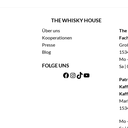
THE WHISKY HOUSE
Über uns
The
Kooperationen
Fach
Presse
Groß
Blog
1534
Mo -
FOLGE UNS
Sa |
Patr
Kaff
Kaff
Mar
1534
Mo -