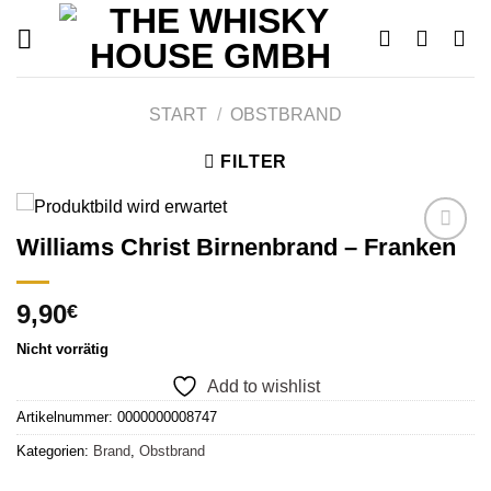
Skip
to
content
START
/
OBSTBRAND
FILTER
Williams Christ Birnenbrand – Franken
Add to
9,90
€
wishlist
Nicht vorrätig
Add to wishlist
Artikelnummer:
0000000008747
Kategorien:
Brand
,
Obstbrand