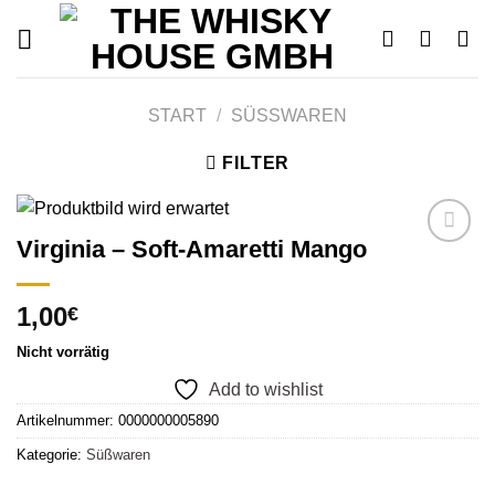
Skip
to
content
START
/
SÜSSWAREN
FILTER
Virginia – Soft-Amaretti Mango
Add to
1,00
€
wishlist
Nicht vorrätig
Add to wishlist
Artikelnummer:
0000000005890
Kategorie:
Süßwaren