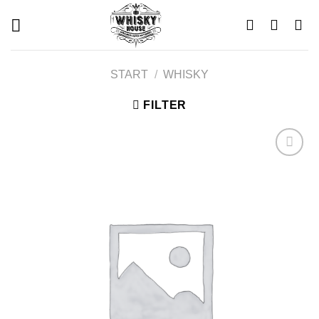
Skip
to
content
START
/
WHISKY
FILTER
Add to
wishlist