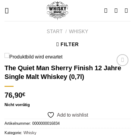
Skip
to
content
START
/
WHISKY
FILTER
The Quiet Man Sherry Finish 12 Jahre
Single Malt Whiskey (0,7l)
Add to
wishlist
76,90
€
Nicht vorrätig
Add to wishlist
Artikelnummer:
0000000016834
Kategorie:
Whisky