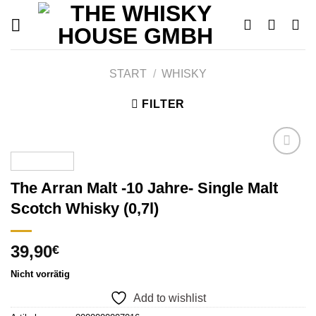
Skip
to
content
START
/
WHISKY
FILTER
The Arran Malt -10 Jahre- Single Malt
Add to
Scotch Whisky (0,7l)
wishlist
39,90
€
Nicht vorrätig
Add to wishlist