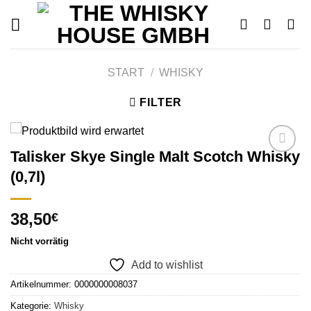
Skip
to
content
START
/
WHISKY
FILTER
Talisker Skye Single Malt Scotch Whisky
(0,7l)
Add to
wishlist
38,50
€
Nicht vorrätig
Add to wishlist
Artikelnummer:
0000000008037
Kategorie:
Whisky