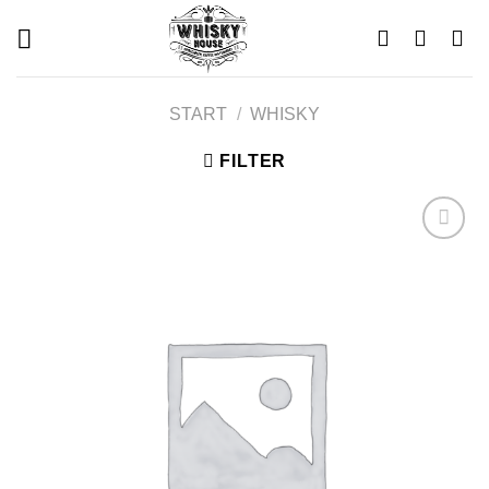
Skip
to
content
START
/
WHISKY
FILTER
Add to
wishlist