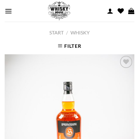
Skip
to
content
START
/
WHISKY
FILTER
Add to
wishlist