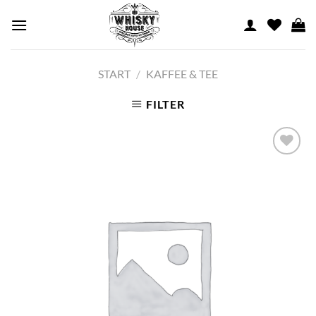
Skip
to
content
START
/
KAFFEE & TEE
FILTER
Add to
wishlist