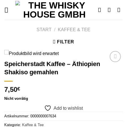
Skip
to
content
START
/
KAFFEE & TEE
FILTER
Speicherstadt Kaffee – Äthiopien
Shakiso gemahlen
Add to
wishlist
7,50
€
Nicht vorrätig
Add to wishlist
Artikelnummer:
0000000007634
Kategorie:
Kaffee & Tee