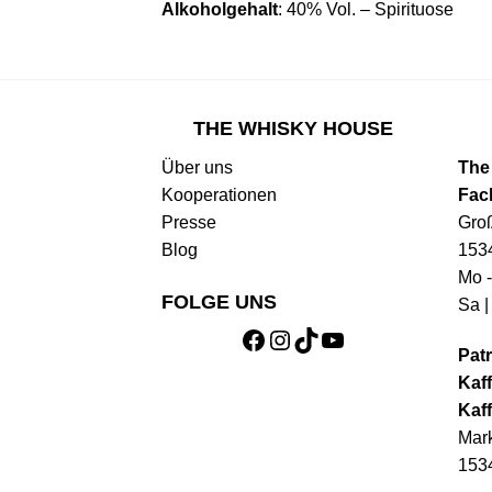
Alkoholgehalt
: 40% Vol. – Spirituose
THE WHISKY HOUSE
Über uns
The
Kooperationen
Fac
Presse
Gro
Blog
153
Mo -
FOLGE UNS
Sa |
Facebook
Instagram
TikTok
YouTube
Patr
Kaff
Kaff
Mark
153