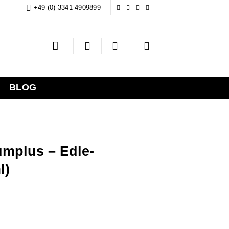
+49 (0) 3341 4909899
BLOG
umplus – Edle-
l)