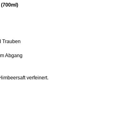
 (700ml)
d Trauben
 im Abgang
imbeersaft verfeinert.