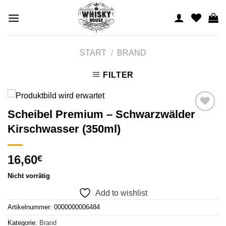
Skip
to
content
START
/
BRAND
FILTER
Scheibel Premium – Schwarzwälder
Kirschwasser (350ml)
Add to
wishlist
16,60
€
Nicht vorrätig
Add to wishlist
Artikelnummer:
0000000006484
Kategorie:
Brand