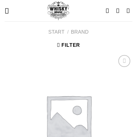
Skip
to
content
START
/
BRAND
FILTER
Add to
wishlist