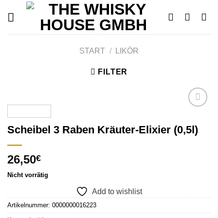
Skip
to
content
START
/
LIKÖR
FILTER
Scheibel 3 Raben Kräuter-Elixier (0,5l)
Add to
wishlist
26,50
€
Nicht vorrätig
Add to wishlist
Artikelnummer:
0000000016223