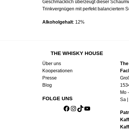
Geschmacklich überzeugt dieser Schaumwe
Trinkvergnügen mit perfekt balanciertem 
Alkoholgehalt
: 12%
THE WHISKY HOUSE
Über uns
The
Kooperationen
Fac
Presse
Gro
Blog
153
Mo -
FOLGE UNS
Sa |
Facebook
Instagram
TikTok
YouTube
Patr
Kaff
Kaff