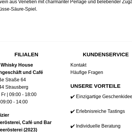
in aus Venetien mit charmanter Perlage und belebender Zugäng
Süsse-Säure-Spiel.
FILIALEN
KUNDENSERVICE
 Whisky House
Kontakt
hgeschäft und Café
Häufige Fragen
ße Straße 64
UNSERE VORTEILE
44 Strausberg
 Fr | 09:00 - 18:00
✔️ Einzigartige Geschenkide
 09:00 - 14:00
✔️ Erlebnisreiche Tastings
izier
erösterei, Café und Bar
✔️ Individuelle Beratung
eerösterei (2023)