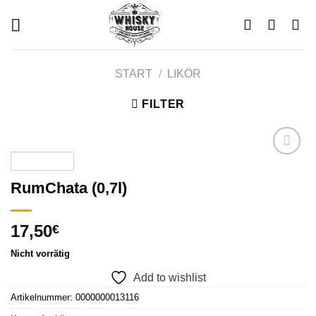
Skip
to
content
START
/
LIKÖR
FILTER
RumChata (0,7l)
Add to
wishlist
17,50
€
Nicht vorrätig
Add to wishlist
Artikelnummer:
0000000013116