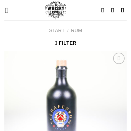
Skip
to
content
START
/
RUM
FILTER
Add to
wishlist