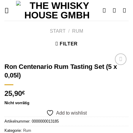
Skip
to
content
START
/
RUM
FILTER
Ron Centenario Rum Tasting Set (5 x
0,05l)
Add to
wishlist
25,90
€
Nicht vorrätig
Add to wishlist
Artikelnummer:
0000000013185
Kategorie:
Rum