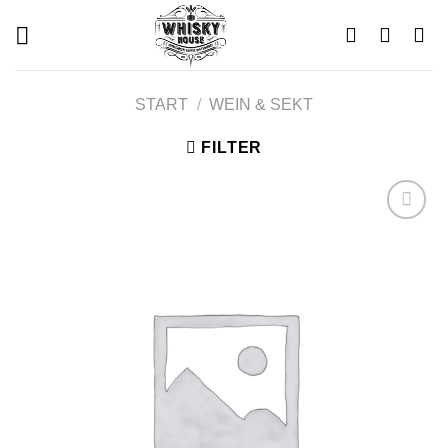
Skip
to
content
START
/
WEIN & SEKT
FILTER
Add to
wishlist