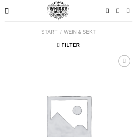
Skip
to
content
START
/
WEIN & SEKT
FILTER
Add to
wishlist