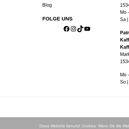
Blog
153
Mo -
FOLGE UNS
Sa |
Facebook
Instagram
TikTok
YouTube
Patr
Kaff
Kaff
Mark
153
Mo -
So |
Diese Website benutzt Cookies. Wenn Sie die Web