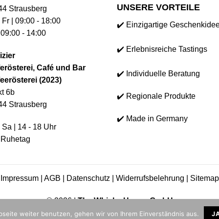
UNSERE VORTEILE
44 Strausberg
 Fr | 09:00 - 18:00
✔️ Einzigartige Geschenkide
 09:00 - 14:00
✔️ Erlebnisreiche Tastings
izier
erösterei, Café und Bar
✔️ Individuelle Beratung
eerösterei (2023)
t 6b
✔️ Regionale Produkte
44 Strausberg
✔️ Made in Germany
 Sa | 14 - 18 Uhr
 Ruhetag
Impressum
|
AGB
|
Datenschutz
|
Widerrufsbelehrung
|
Sitemap
© 2026 |
The Whisky House GmbH
seite weiter benutzen, gehen wir von Ihrem Einverständnis aus.
J