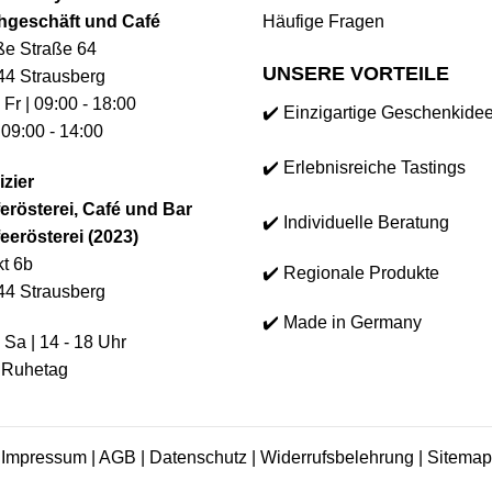
hgeschäft und Café
Häufige Fragen
ße Straße 64
UNSERE VORTEILE
44 Strausberg
 Fr | 09:00 - 18:00
✔️ Einzigartige Geschenkide
 09:00 - 14:00
✔️ Erlebnisreiche Tastings
izier
erösterei, Café und Bar
✔️ Individuelle Beratung
eerösterei (2023)
t 6b
✔️ Regionale Produkte
44 Strausberg
✔️ Made in Germany
 Sa | 14 - 18 Uhr
 Ruhetag
Impressum
|
AGB
|
Datenschutz
|
Widerrufsbelehrung
|
Sitemap