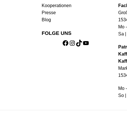
Kooperationen
Fac
Presse
Gro
Blog
153
Mo -
FOLGE UNS
Sa |
Facebook
Instagram
TikTok
YouTube
Patr
Kaff
Kaff
Mark
153
Mo -
So |