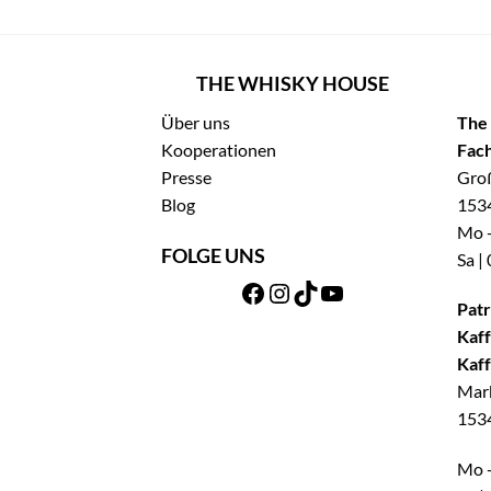
THE WHISKY HOUSE
Über uns
The
Kooperationen
Fach
Presse
Groß
Blog
1534
Mo -
FOLGE UNS
Sa |
Facebook
Instagram
TikTok
YouTube
Patr
Kaff
Kaff
Mar
1534
Mo -