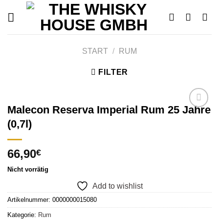
Skip
to
content
START
/
RUM
FILTER
Malecon Reserva Imperial Rum 25 Jahre
(0,7l)
Add to
wishlist
66,90
€
Nicht vorrätig
Add to wishlist
Artikelnummer:
0000000015080
Kategorie:
Rum