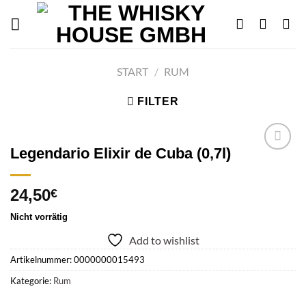
Skip
to
content
START
/
RUM
FILTER
Legendario Elixir de Cuba (0,7l)
Add to
24,50
€
wishlist
Nicht vorrätig
Add to wishlist
Artikelnummer:
0000000015493
Kategorie:
Rum