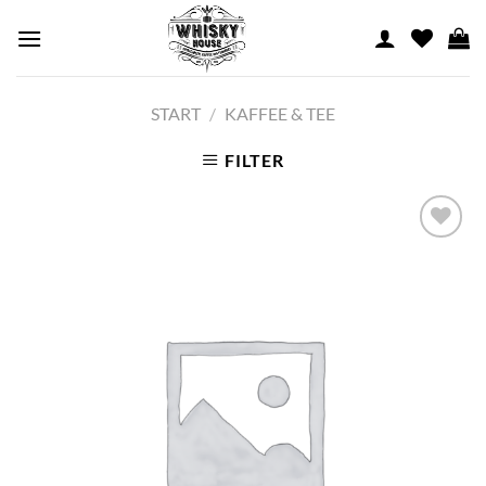
Skip
to
content
START
/
KAFFEE & TEE
FILTER
Add to
wishlist