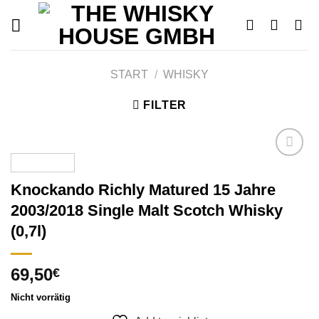
Skip
to
content
START
/
WHISKY
FILTER
Knockando Richly Matured 15 Jahre
Add to
2003/2018 Single Malt Scotch Whisky
wishlist
(0,7l)
69,50
€
Nicht vorrätig