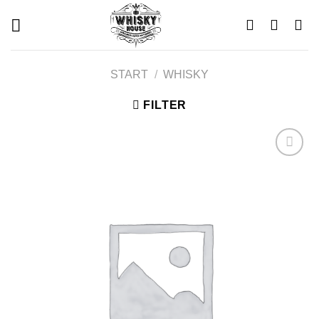
Skip
to
content
START
/
WHISKY
FILTER
Add to
wishlist