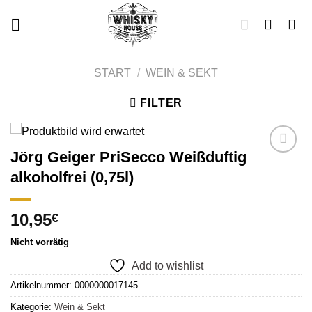
Skip
to
content
START
/
WEIN & SEKT
FILTER
Jörg Geiger PriSecco Weißduftig
alkoholfrei (0,75l)
Add to
wishlist
10,95
€
Nicht vorrätig
Add to wishlist
Artikelnummer:
0000000017145
Kategorie:
Wein & Sekt