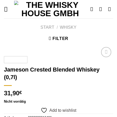
Skip
to
content
START
/
WHISKY
FILTER
Jameson Crested Blended Whiskey
Add to
(0,7l)
wishlist
31,90
€
Nicht vorrätig
Add to wishlist