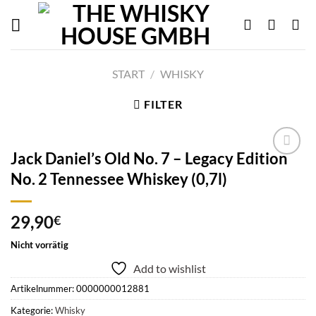
Skip
to
content
START
/
WHISKY
FILTER
Jack Daniel’s Old No. 7 – Legacy Edition
No. 2 Tennessee Whiskey (0,7l)
Add to
wishlist
29,90
€
Nicht vorrätig
Add to wishlist
Artikelnummer:
0000000012881
Kategorie:
Whisky