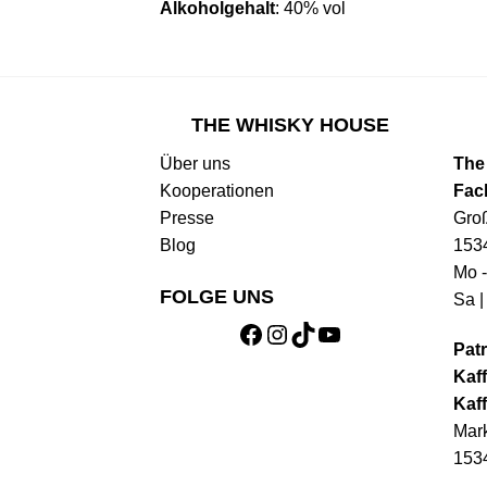
Alkoholgehalt
: 40% vol
THE WHISKY HOUSE
Über uns
The
Kooperationen
Fac
Presse
Gro
Blog
153
Mo -
FOLGE UNS
Sa |
Facebook
Instagram
TikTok
YouTube
Patr
Kaff
Kaff
Mark
153