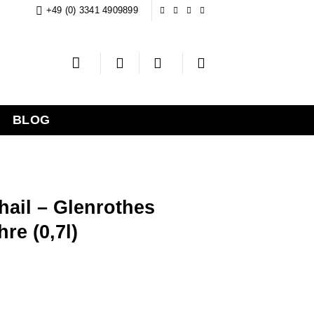
+49 (0) 3341 4909899
BLOG
ail – Glenrothes
re (0,7l)