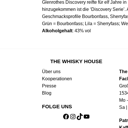
Glenrothes Discovery reifte für elf Jahre
hinzugekommen ist die ‘Discovery Serie’. A
Geschmacksprofile Bourbonfass, Sherryfas
Grün = Bourbonfass; Lila = Sherryfass; W
Alkoholgehalt
: 43% vol
THE WHISKY HOUSE
Über uns
The
Kooperationen
Fac
Presse
Gro
Blog
153
Mo -
FOLGE UNS
Sa |
Facebook
Instagram
TikTok
YouTube
Patr
Kaff