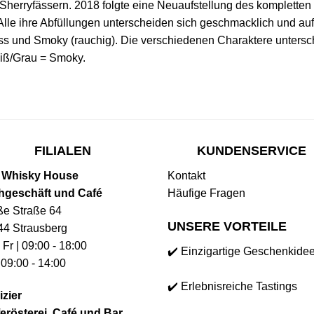
 in Sherryfässern. 2018 folgte eine Neuaufstellung des komplett
lle ihre Abfüllungen unterscheiden sich geschmacklich und aufgr
s und Smoky (rauchig). Die verschiedenen Charaktere untersche
eiß/Grau = Smoky.
FILIALEN
KUNDENSERVICE
 Whisky House
Kontakt
hgeschäft und Café
Häufige Fragen
ße Straße 64
UNSERE VORTEILE
44 Strausberg
 Fr | 09:00 - 18:00
✔️ Einzigartige Geschenkide
 09:00 - 14:00
✔️ Erlebnisreiche Tastings
izier
erösterei, Café und Bar