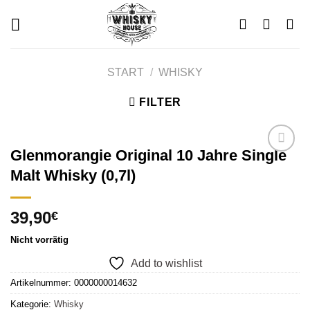
Skip
to
content
START
/
WHISKY
FILTER
Glenmorangie Original 10 Jahre Single
Malt Whisky (0,7l)
Add to
wishlist
39,90
€
Nicht vorrätig
Add to wishlist
Artikelnummer:
0000000014632
Kategorie:
Whisky