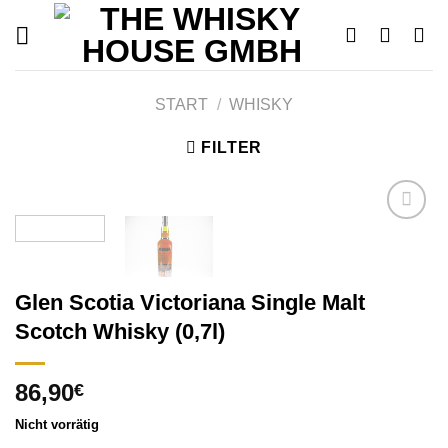
Skip
to
content
START
/
WHISKY
FILTER
Add to
wishlist
Glen Scotia Victoriana Single Malt
Scotch Whisky (0,7l)
86,90
€
Nicht vorrätig