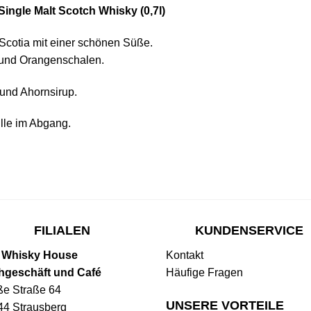
ingle Malt Scotch Whisky (0,7l)
 Scotia mit einer schönen Süße.
 und Orangenschalen.
und Ahornsirup.
lle im Abgang.
FILIALEN
KUNDENSERVICE
 Whisky House
Kontakt
hgeschäft und Café
Häufige Fragen
ße Straße 64
UNSERE VORTEILE
44 Strausberg