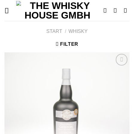
Skip
to
content
START
/
WHISKY
FILTER
Add to
wishlist