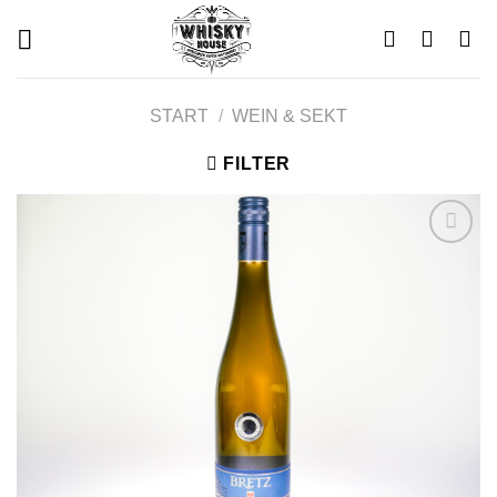
Skip
to
content
START
/
WEIN & SEKT
FILTER
Add to
wishlist