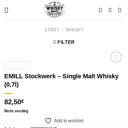
Skip
to
content
START
/
WHISKY
FILTER
EMILL Stockwerk – Single Malt Whisky
Add to
(0,7l)
wishlist
82,50
€
Nicht vorrätig
Add to wishlist