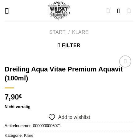
Skip
to
content
START
/
KLARE
FILTER
Dreiling Aqua Vitae Premium Aquavit
(100ml)
Add to
wishlist
7,90
€
Nicht vorrätig
Add to wishlist
Artikelnummer:
0000000006071
Kategorie:
Klare