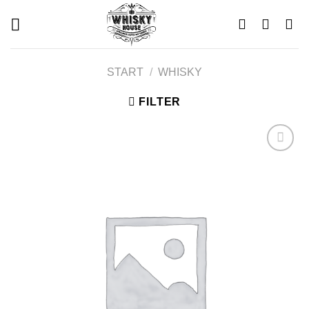
Skip
to
content
START
/
WHISKY
FILTER
Add to
wishlist