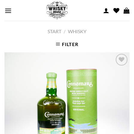
Skip
to
content
START
/
WHISKY
FILTER
Add to
wishlist