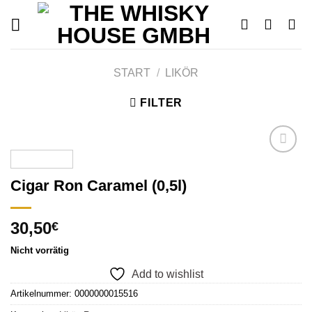
Skip
to
content
START
/
LIKÖR
FILTER
Cigar Ron Caramel (0,5l)
Add to
wishlist
30,50
€
Nicht vorrätig
Add to wishlist
Artikelnummer:
0000000015516