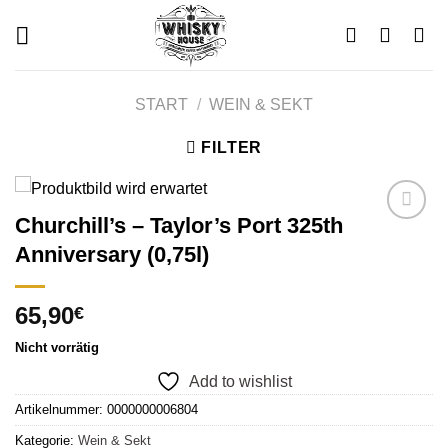
Skip
to
content
START
/
WEIN & SEKT
FILTER
Churchill’s – Taylor’s Port 325th
Anniversary (0,75l)
Add to
wishlist
65,90
€
Nicht vorrätig
Add to wishlist
Artikelnummer:
0000000006804
Kategorie:
Wein & Sekt