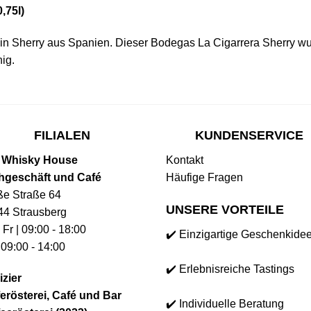
,75l)
ein Sherry aus Spanien. Dieser Bodegas La Cigarrera Sherry wu
hig
.
FILIALEN
KUNDENSERVICE
 Whisky House
Kontakt
hgeschäft und Café
Häufige Fragen
ße Straße 64
UNSERE VORTEILE
44 Strausberg
 Fr | 09:00 - 18:00
✔️ Einzigartige Geschenkide
 09:00 - 14:00
✔️ Erlebnisreiche Tastings
izier
erösterei, Café und Bar
✔️ Individuelle Beratung