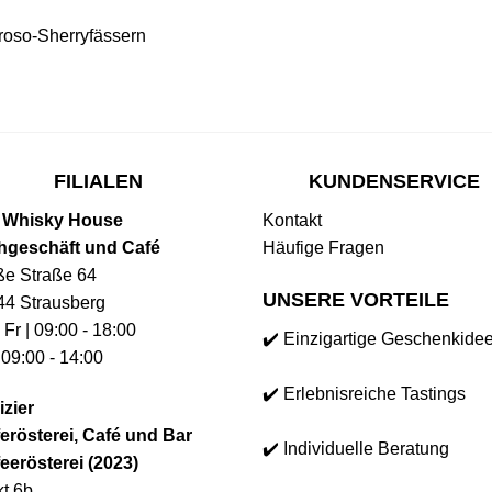
roso-Sherryfässern
FILIALEN
KUNDENSERVICE
 Whisky House
Kontakt
hgeschäft und Café
Häufige Fragen
ße Straße 64
UNSERE VORTEILE
44 Strausberg
 Fr | 09:00 - 18:00
✔️ Einzigartige Geschenkide
 09:00 - 14:00
✔️ Erlebnisreiche Tastings
izier
erösterei, Café und Bar
✔️ Individuelle Beratung
eerösterei (2023)
t 6b