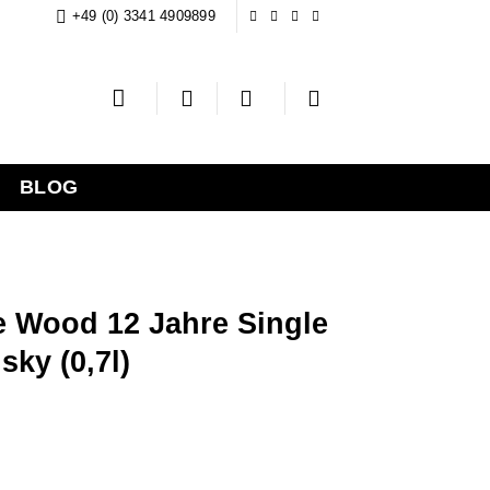
+49 (0) 3341 4909899
BLOG
e Wood 12 Jahre Single
sky (0,7l)