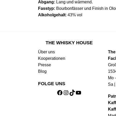
Abgang:
Lang und wärmend.
Fasstyp:
Bourbonfässer und Finish in Olo
Alkoholgehalt
: 43% vol
THE WHISKY HOUSE
Über uns
The
Kooperationen
Fac
Presse
Gro
Blog
153
Mo -
FOLGE UNS
Sa |
Facebook
Instagram
TikTok
YouTube
Patr
Kaff
Kaff
Mark